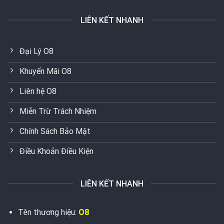
LIÊN KẾT NHANH
Đại Lý O8
Khuyến Mãi O8
Liên hệ O8
Miễn Trừ Trách Nhiệm
Chính Sách Bảo Mật
Điều Khoản Điều Kiện
LIÊN KẾT NHANH
Tên thương hiệu:
O8