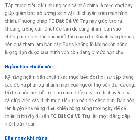
Tập trung tiêu diệt những con cá nhỏ chính là mẹo chơi hay
giúp giảm bớt số lượng sinh vật di chuyển trên màn hình
chính. Phương pháp
FC Bắt Cá Vũ Trụ
này giúp tạo ra
khoảng trống cần thiết để bạn dễ dàng nhắm bắn vào
những mục tiêu lớn hơn xuất hiện sau đó. Khách hàng không
nên quá tham lam bắn các Boss khổng lồ khi nguồn năng
lượng đạn dược của mình vẫn còn đang ở mức hạn chế.
Ngắm bắn chuẩn xác
Kỹ năng ngắm bắn chuẩn xác mục tiêu đòi hỏi sự tập trung
cao độ và phản xạ nhanh nhẹn của người thợ săn đại dương.
Đồ họa sắc nét hỗ trợ bạn nhìn thấy rõ vị trí di chuyển của
cá giúp việc xác định mục tiêu trở nên dễ dàng hơn. Bạn nên
rèn luyện khả năng điều khiển nòng súng mỗi ngày để cải
thiện trình độ đi săn
FC Bắt Cá Vũ Trụ
lên một đẳng cấp
mới hoàn toàn.
Bắn ngay khi cá ra