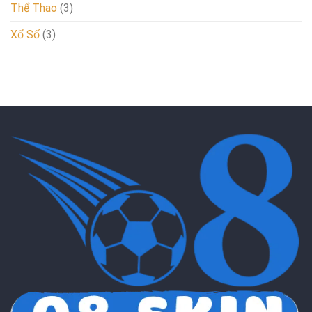
Thể Thao
(3)
Xổ Số
(3)