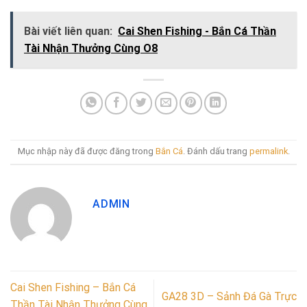
Bài viết liên quan:
Cai Shen Fishing - Bắn Cá Thần
Tài Nhận Thưởng Cùng O8
Mục nhập này đã được đăng trong
Bắn Cá
. Đánh dấu trang
permalink
.
ADMIN
Cai Shen Fishing – Bắn Cá
GA28 3D – Sảnh Đá Gà Trực
Thần Tài Nhận Thưởng Cùng