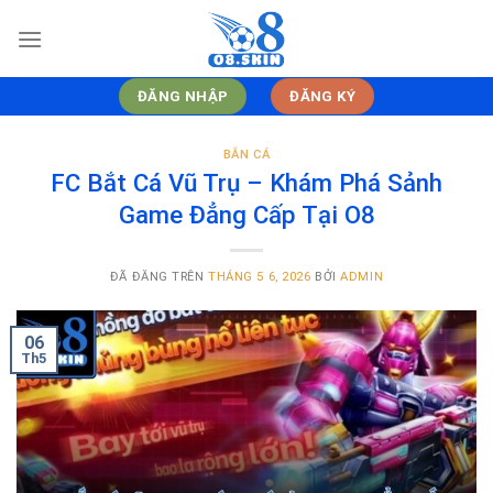
Chuyển
đến
nội
dung
ĐĂNG NHẬP
ĐĂNG KÝ
BẮN CÁ
FC Bắt Cá Vũ Trụ – Khám Phá Sảnh
Game Đẳng Cấp Tại O8
ĐÃ ĐĂNG TRÊN
THÁNG 5 6, 2026
BỞI
ADMIN
06
Th5