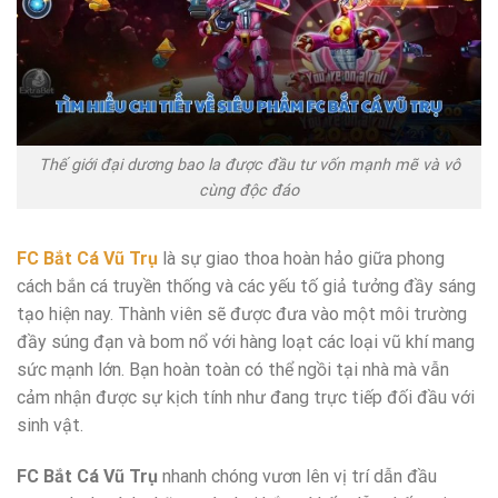
Thế giới đại dương bao la được đầu tư vốn mạnh mẽ và vô
cùng độc đáo
FC Bắt Cá Vũ Trụ
là sự giao thoa hoàn hảo giữa phong
cách bắn cá truyền thống và các yếu tố giả tưởng đầy sáng
tạo hiện nay. Thành viên sẽ được đưa vào một môi trường
đầy súng đạn và bom nổ với hàng loạt các loại vũ khí mang
sức mạnh lớn. Bạn hoàn toàn có thể ngồi tại nhà mà vẫn
cảm nhận được sự kịch tính như đang trực tiếp đối đầu với
sinh vật.
FC Bắt Cá Vũ Trụ
nhanh chóng vươn lên vị trí dẫn đầu