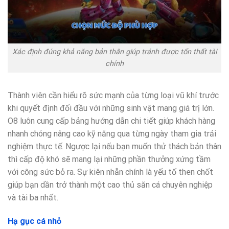
Xác định đúng khả năng bản thân giúp tránh được tổn thất tài
chính
Thành viên cần hiểu rõ sức mạnh của từng loại vũ khí trước
khi quyết định đối đầu với những sinh vật mang giá trị lớn.
O8 luôn cung cấp bảng hướng dẫn chi tiết giúp khách hàng
nhanh chóng nâng cao kỹ năng qua từng ngày tham gia trải
nghiệm thực tế. Ngược lại nếu bạn muốn thử thách bản thân
thì cấp độ khó sẽ mang lại những phần thưởng xứng tầm
với công sức bỏ ra. Sự kiên nhẫn chính là yếu tố then chốt
giúp bạn dần trở thành một cao thủ săn cá chuyên nghiệp
và tài ba nhất.
Hạ gục cá nhỏ