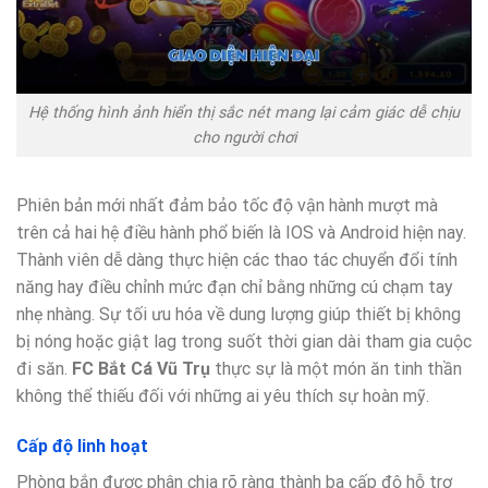
Hệ thống hình ảnh hiển thị sắc nét mang lại cảm giác dễ chịu
cho người chơi
Phiên bản mới nhất đảm bảo tốc độ vận hành mượt mà
trên cả hai hệ điều hành phổ biến là IOS và Android hiện nay.
Thành viên dễ dàng thực hiện các thao tác chuyển đổi tính
năng hay điều chỉnh mức đạn chỉ bằng những cú chạm tay
nhẹ nhàng. Sự tối ưu hóa về dung lượng giúp thiết bị không
bị nóng hoặc giật lag trong suốt thời gian dài tham gia cuộc
đi săn.
FC Bắt Cá Vũ Trụ
thực sự là một món ăn tinh thần
không thể thiếu đối với những ai yêu thích sự hoàn mỹ.
Cấp độ linh hoạt
Phòng bắn được phân chia rõ ràng thành ba cấp độ hỗ trợ