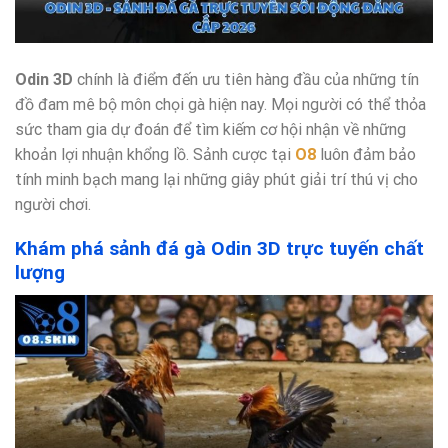
Odin 3D
chính là điểm đến ưu tiên hàng đầu của những tín
đồ đam mê bộ môn chọi gà hiện nay. Mọi người có thể thỏa
sức tham gia dự đoán để tìm kiếm cơ hội nhận về những
khoản lợi nhuận khổng lồ. Sảnh cược tại
O8
luôn đảm bảo
tính minh bạch mang lại những giây phút giải trí thú vị cho
người chơi.
Khám phá sảnh đá gà Odin 3D trực tuyến chất
lượng