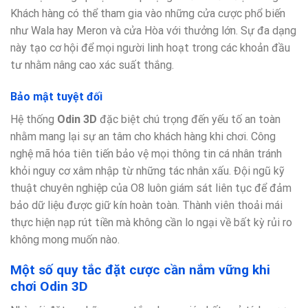
Khách hàng có thể tham gia vào những cửa cược phổ biến
như Wala hay Meron và cửa Hòa với thưởng lớn. Sự đa dạng
này tạo cơ hội để mọi người linh hoạt trong các khoản đầu
tư nhằm nâng cao xác suất thắng.
Bảo mật tuyệt đối
Hệ thống
Odin 3D
đặc biệt chú trọng đến yếu tố an toàn
nhằm mang lại sự an tâm cho khách hàng khi chơi. Công
nghệ mã hóa tiên tiến bảo vệ mọi thông tin cá nhân tránh
khỏi nguy cơ xâm nhập từ những tác nhân xấu. Đội ngũ kỹ
thuật chuyên nghiệp của O8 luôn giám sát liên tục để đảm
bảo dữ liệu được giữ kín hoàn toàn. Thành viên thoải mái
thực hiện nạp rút tiền mà không cần lo ngại về bất kỳ rủi ro
không mong muốn nào.
Một số quy tắc đặt cược cần nắm vững khi
chơi Odin 3D