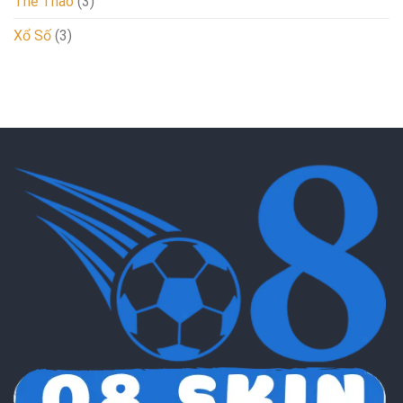
Thể Thao
(3)
Xổ Số
(3)