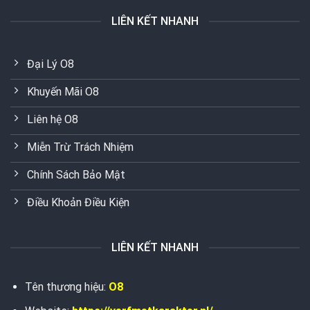
LIÊN KẾT NHANH
Đại Lý O8
Khuyến Mãi O8
Liên hệ O8
Miễn Trừ Trách Nhiệm
Chính Sách Bảo Mật
Điều Khoản Điều Kiện
LIÊN KẾT NHANH
Tên thương hiệu:
O8