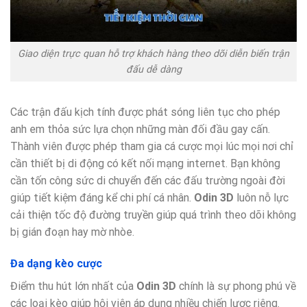
Giao diện trực quan hỗ trợ khách hàng theo dõi diễn biến trận
đấu dễ dàng
Các trận đấu kịch tính được phát sóng liên tục cho phép
anh em thỏa sức lựa chọn những màn đối đầu gay cấn.
Thành viên được phép tham gia cá cược mọi lúc mọi nơi chỉ
cần thiết bị di động có kết nối mạng internet. Bạn không
cần tốn công sức di chuyển đến các đấu trường ngoài đời
giúp tiết kiệm đáng kể chi phí cá nhân.
Odin 3D
luôn nỗ lực
cải thiện tốc độ đường truyền giúp quá trình theo dõi không
bị gián đoạn hay mờ nhòe.
Đa dạng kèo cược
Điểm thu hút lớn nhất của
Odin 3D
chính là sự phong phú về
các loại kèo giúp hội viên áp dụng nhiều chiến lược riêng.