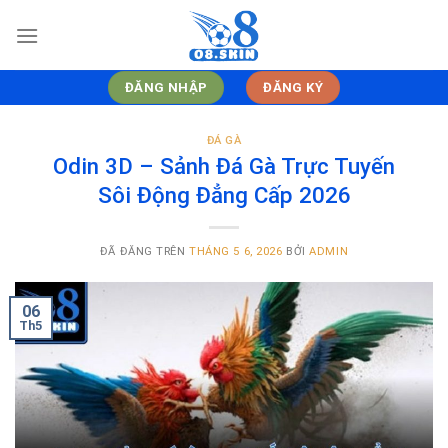
Chuyển
đến
nội
dung
ĐĂNG NHẬP
ĐĂNG KÝ
ĐÁ GÀ
Odin 3D – Sảnh Đá Gà Trực Tuyến
Sôi Động Đẳng Cấp 2026
ĐÃ ĐĂNG TRÊN
THÁNG 5 6, 2026
BỞI
ADMIN
06
Th5