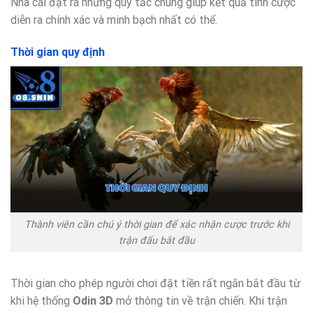
Nhà cái đặt ra những quy tắc chung giúp kết quả tính cược
diễn ra chính xác và minh bạch nhất có thể.
Thời gian quy định
Thành viên cần chú ý thời gian để xác nhận cược trước khi
trận đấu bắt đầu
Thời gian cho phép người chơi đặt tiền rất ngắn bắt đầu từ
khi hệ thống
Odin 3D
mở thông tin về trận chiến. Khi trận