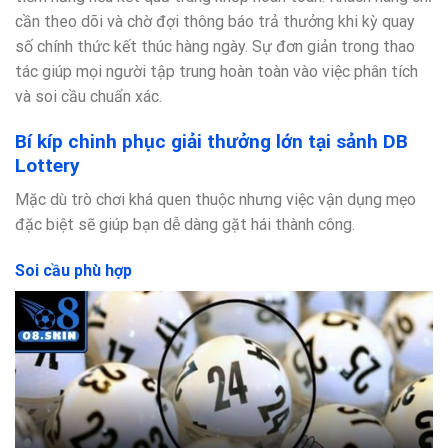
cần theo dõi và chờ đợi thông báo trả thưởng khi kỳ quay
số chính thức kết thúc hàng ngày. Sự đơn giản trong thao
tác giúp mọi người tập trung hoàn toàn vào việc phân tích
và soi cầu chuẩn xác.
Bí kíp chinh phục giải thưởng lớn tại sảnh DB
Lottery
Mặc dù trò chơi khá quen thuộc nhưng việc vận dụng mẹo
đặc biệt sẽ giúp bạn dễ dàng gặt hái thành công.
Soi cầu phù hợp