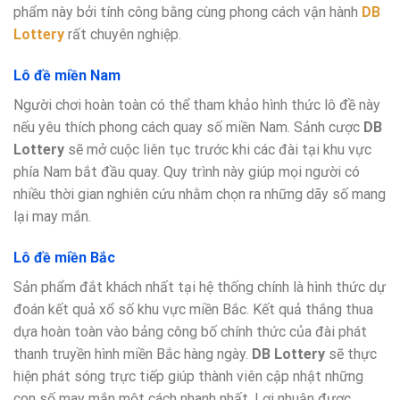
phẩm này bởi tính công bằng cùng phong cách vận hành
DB
Lottery
rất chuyên nghiệp.
Lô đề miền Nam
Người chơi hoàn toàn có thể tham khảo hình thức lô đề này
nếu yêu thích phong cách quay số miền Nam. Sảnh cược
DB
Lottery
sẽ mở cuộc liên tục trước khi các đài tại khu vực
phía Nam bắt đầu quay. Quy trình này giúp mọi người có
nhiều thời gian nghiên cứu nhằm chọn ra những dãy số mang
lại may mắn.
Lô đề miền Bắc
Sản phẩm đắt khách nhất tại hệ thống chính là hình thức dự
đoán kết quả xổ số khu vực miền Bắc. Kết quả thắng thua
dựa hoàn toàn vào bảng công bố chính thức của đài phát
thanh truyền hình miền Bắc hàng ngày.
DB Lottery
sẽ thực
hiện phát sóng trực tiếp giúp thành viên cập nhật những
con số may mắn một cách nhanh nhất. Lợi nhuận được