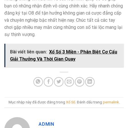
bạn có những nhận định vô cùng chính xác. Hãy nhanh chóng
đăng ký tại O8 để tận hưởng không gian cá cược đẳng cấp
và chuyên nghiệp bậc nhất hiện nay. Chúc tất cả các tay
chơi gặp nhiều may mắn cùng những con số tài lộc mang lại
sự thịnh vượng.
Bài viết liên quan:
Xổ Số 3 Miền - Phân Biệt Cơ Cấu
Giải Thưởng Và Thời Gian Quay
Mục nhập này đã được đăng trong
Xổ Số
. Đánh dấu trang
permalink
.
ADMIN