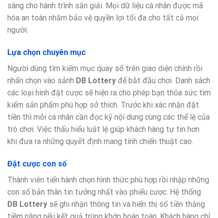
sàng cho hành trình săn giải. Mọi dữ liệu cá nhân được mã
hóa an toàn nhằm bảo vệ quyền lợi tối đa cho tất cả mọi
người.
Lựa chọn chuyên mục
Người dùng tìm kiếm mục quay số trên giao diện chính rồi
nhấn chọn vào sảnh
DB Lottery
để bắt đầu chơi. Danh sách
các loại hình đặt cược sẽ hiện ra cho phép bạn thỏa sức tìm
kiếm sản phẩm phù hợp sở thích. Trước khi xác nhận đặt
tiền thì mỗi cá nhân cần đọc kỹ nội dung cùng các thể lệ của
trò chơi. Việc thấu hiểu luật lệ giúp khách hàng tự tin hơn
khi đưa ra những quyết định mang tính chiến thuật cao.
Đặt cược con số
Thành viên tiến hành chọn hình thức phù hợp rồi nhập những
con số bản thân tin tưởng nhất vào phiếu cược. Hệ thống
DB Lottery
sẽ ghi nhận thông tin và hiển thị số tiền thắng
tiềm năng nếu kết quả trùng khớp hoàn toàn. Khách hàng chỉ