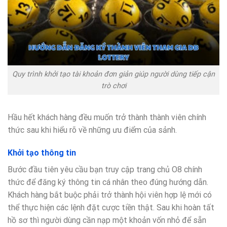
Quy trình khởi tạo tài khoản đơn giản giúp người dùng tiếp cận
trò chơi
Hầu hết khách hàng đều muốn trở thành thành viên chính
thức sau khi hiểu rõ về những ưu điểm của sảnh.
Khởi tạo thông tin
Bước đầu tiên yêu cầu bạn truy cập trang chủ O8 chính
thức để đăng ký thông tin cá nhân theo đúng hướng dẫn.
Khách hàng bắt buộc phải trở thành hội viên hợp lệ mới có
thể thực hiện các lệnh đặt cược tiền thật. Sau khi hoàn tất
hồ sơ thì người dùng cần nạp một khoản vốn nhỏ để sẵn