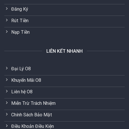
Đăng Ký
Rút Tiền
Nạp Tiền
LIÊN KẾT NHANH
Đại Lý O8
Khuyến Mãi O8
Liên hệ O8
Miễn Trừ Trách Nhiệm
Chính Sách Bảo Mật
Điều Khoản Điều Kiện