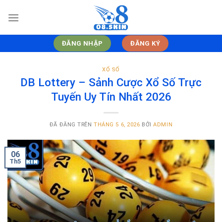
Chuyển
đến
nội
dung
ĐĂNG NHẬP
ĐĂNG KÝ
XỔ SỐ
DB Lottery – Sảnh Cược Xổ Số Trực
Tuyến Uy Tín Nhất 2026
ĐÃ ĐĂNG TRÊN
THÁNG 5 6, 2026
BỞI
ADMIN
06
Th5