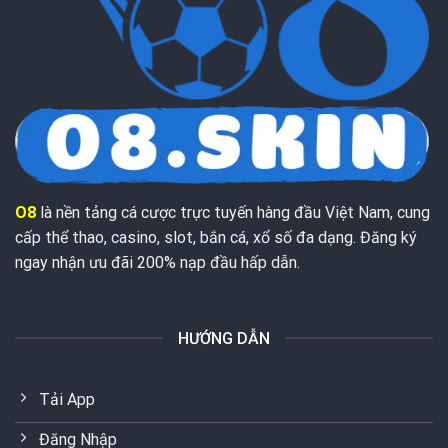
O8
là nền tảng cá cược trực tuyến hàng đầu Việt Nam, cung
cấp thể thao, casino, slot, bắn cá, xổ số đa dạng. Đăng ký
ngay nhận ưu đãi 200% nạp đầu hấp dẫn.
HƯỚNG DẪN
Tải App
Đăng Nhập